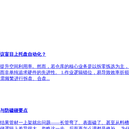
议盲目上托盘自动化？
提升空间利用率。然而，若仓库的核心业务是以拆零拣选为主，
而非单纯追求硬件的先进性。 1.作业逻辑错位，易导致效率折
频繁进行拆盘、合盘...
形与防磕碰要点
备，结果管材一上架就出问题——长管弯了、表面磕了、甚至从料
储逻辑上差异很大，忽略这一步，后面再怎么调都是修补。 为什