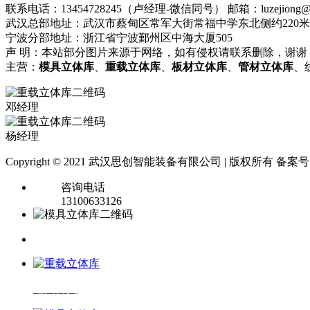
联系电话：13454728245（卢经理-微信同号）
邮箱：luzejiong@
武汉总部地址：武汉市蔡甸区常军大街常福中学东北侧约220米
宁波分部地址：浙江省宁波鄞州区中海大厦505
声 明：本站部分图片来源于网络，如有侵权请联系删除，谢谢
主营：
模具立体库
、
重载立体库
、
板材立体库
、
管材立体库
、
邓经理
杨经理
Copyright © 2021 武汉思创智能装备有限公司 | 版权所有 备案
咨询电话
13100633126
返回首页