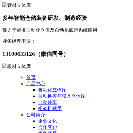
多年
智能仓储装备
研发、制造经验
致力于
标准自动化立库及自动化搬运系统应用
业务经理电话：
13100633126
（微信同号）
首页
产品中心
自动化立体库
自动换模与模具立体库
自动装车
桁架机械手
公司简介
企业文化
合作客户