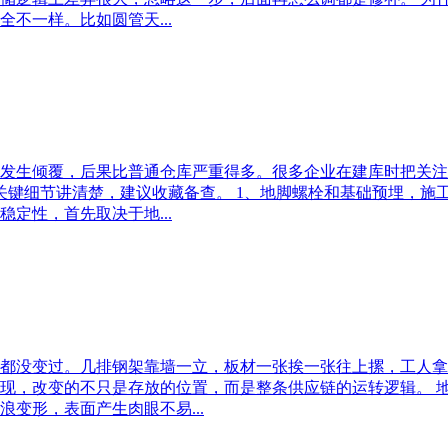
不一样。比如圆管天...
发生倾覆，后果比普通仓库严重得多。很多企业在建库时把关注
键细节讲清楚，建议收藏备查。 1、地脚螺栓和基础预埋，施工
定性，首先取决于地...
都没变过。几排钢架靠墙一立，板材一张挨一张往上摞，工人拿
现，改变的不只是存放的位置，而是整条供应链的运转逻辑。 
变形，表面产生肉眼不易...