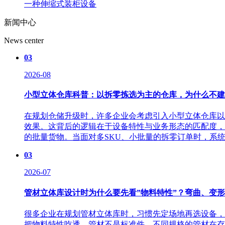
一种伸缩式装柜设备
新闻中心
News center
03
2026-08
小型立体仓库科普：以拆零拣选为主的仓库，为什么不建
在规划仓储升级时，许多企业会考虑引入小型立体仓库以
效果。这背后的逻辑在于设备特性与业务形态的匹配度，
的批量货物。当面对多SKU、小批量的拆零订单时，系统需
03
2026-07
管材立体库设计时为什么要先看”物料特性”？弯曲、变
很多企业在规划‌管材立体库‌时，习惯先定场地再选设
把物料特性吃透。管材不是标准件，不同规格的管材在存