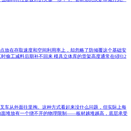
点放在存取速度和空间利用率上，却忽略了防倾覆这个基础安
时偷工减料后期补不回来 模具立体库的货架高度通常在6到12
叉车从外面往里掏。这种方式看起来没什么问题，但实际上每
地面堆放有一个绕不开的物理限制——板材越堆越高，底层承受