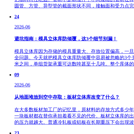
圆管、方管、异型管的截面形状不同，接触面和受力点完全
24
2026-06
避坑指南：模具立体库防倾覆，这3个细节别漏！
模具立体库因为存储的模具重量大、存放位置偏高，一旦
全问题。今天就把模具立体库防倾覆中容易被忽略的3个关
米之间，单组货架承重可达数吨甚至十几吨。整个库体的稳
09
2026-06
从地面堆放到空中存取：板材立体库改变了什么？
在大多数板材加工厂的记忆里，原材料的存放方式多少年
一块板材都在替你承担着看不见的代价。板材立体库的出
的压力就越大。普通冷轧板或铝板在长期重压下会出现波浪
23