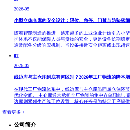
2026-05
小型立体仓库的安全设计：限位、急停、门禁与防坠落细
随着智能制造的推进，越来越多的工业企业开始引入小型
护体系不仅能保障人员与货物的安全，更是设备长期稳定
通常配备分级响应机制。当设备接近安全距离或出现超速迹
07
2026-05
线边库与主仓库到底有何区别？2026年工厂物流的降本
在现代工厂物流体系中，线边库与主仓库虽同属仓储环节
优化空间。 主仓库通常承担全厂物资的集中存储职能，
边库则紧邻生产线工位设置，核心任务是为特定工序提供即
查看更多 +
公司简介