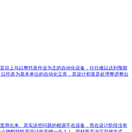
盲目上马以整托盘作业为主的自动化设备，往往难以达到预期
损 以托盘为基本单位的自动化立库，其设计初衷是处理整进整出
槽里滑出来。其实这些问题的根源不在设备，而在设计阶段没有
么物料特性是设计的关键一步？ 1、管材形态决定存储方式。