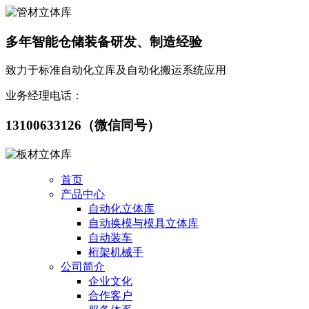
多年
智能仓储装备
研发、制造经验
致力于
标准自动化立库及自动化搬运系统应用
业务经理电话：
13100633126
（微信同号）
首页
产品中心
自动化立体库
自动换模与模具立体库
自动装车
桁架机械手
公司简介
企业文化
合作客户