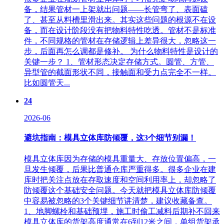
备，结果管材一上架就出问题——长管弯了、表面磕
了、甚至从料槽里滑出来。其实这些问题的根源不在设
备，而在设计阶段没有把物料特性吃透。管材不是标准
件，不同规格的管材在存储逻辑上差异很大，忽略这一
步，后面再怎么调都是修补。 为什么物料特性是设计的
关键一步？ 1、管材形态决定存储方式。圆管、方管、
异型管的截面形状不同，接触面和受力点完全不一样。
比如圆管天...
24
2026-06
避坑指南：模具立体库防倾覆，这3个细节别漏！
模具立体库因为存储的模具重量大、存放位置偏高，一
旦发生倾覆，后果比普通仓库严重得多。很多企业在建
库时把关注点放在存取速度和空间利用率上，却忽略了
防倾覆这个基础安全问题。今天就把模具立体库防倾覆
中容易被忽略的3个关键细节讲清楚，建议收藏备查。
1、地脚螺栓和基础预埋，施工时偷工减料后期补不回来
模具立体库的货架高度通常在6到12米之间，单组货架承