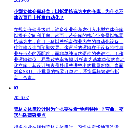
2026-08
小型立体仓库科普：以拆零拣选为主的仓库，为什么不
建议盲目上托盘自动化？
在规划仓储升级时，许多企业会考虑引入小型立体仓库
以提升空间利用率。然而，若仓库的核心业务是以拆零
拣选为主，盲目上马以整托盘作业为主的自动化设备，
往往难以达到预期效果。这背后的逻辑在于设备特性与
业务形态的匹配度，而非单纯追求硬件的先进性。 1.作
业逻辑错位，易导致效率折损 以托盘为基本单位的自动
化立库，其设计初衷是处理整进整出的批量货物。当面
对多SKU、小批量的拆零订单时，系统需频繁进行拆
盘、合盘...
03
2026-07
管材立体库设计时为什么要先看”物料特性”？弯曲、变
形与防磕碰要点
很多企业在规划‌管材立体库‌时，习惯先定场地再选设