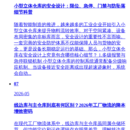
小型立体仓库的安全设计：限位、急停、门禁与防坠落
细节科普
随着智能制造的推进，越来越多的工业企业开始引入小
型立体仓库来提升物料流转效率。对于空间紧凑、设备
布局密集的非标库而言，安全设计的重要性不言而喻。
一套完善的安全防护体系不仅能保障人员与货物的安
全，更是设备长期稳定运行的基础。那么，小型立体仓
库在安全设计上究竟包含哪些核心细节？ 1.多级报警与
急停联锁机制 小型立体仓库的控制系统通常配备分级响
应机制。当设备接近安全距离或出现超速迹象时，系统
会自动...
07
2026-05
线边库与主仓库到底有何区别？2026年工厂物流的降本
增效密码
在现代工厂物流体系中，线边库与主仓库虽同属仓储环
节，但功能定位和运作逻辑存在明显差异。理解线边库