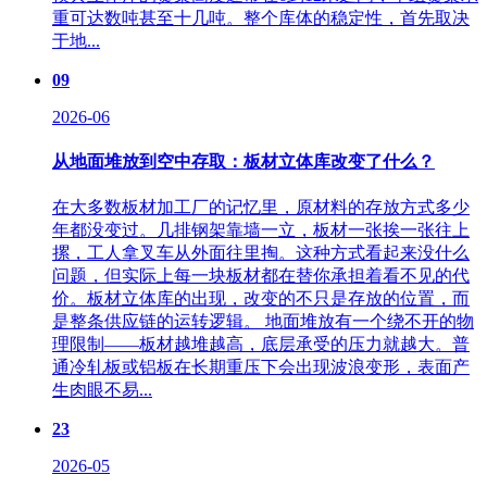
重可达数吨甚至十几吨。整个库体的稳定性，首先取决
于地...
09
2026-06
从地面堆放到空中存取：板材立体库改变了什么？
在大多数板材加工厂的记忆里，原材料的存放方式多少
年都没变过。几排钢架靠墙一立，板材一张挨一张往上
摞，工人拿叉车从外面往里掏。这种方式看起来没什么
问题，但实际上每一块板材都在替你承担着看不见的代
价。板材立体库的出现，改变的不只是存放的位置，而
是整条供应链的运转逻辑。 地面堆放有一个绕不开的物
理限制——板材越堆越高，底层承受的压力就越大。普
通冷轧板或铝板在长期重压下会出现波浪变形，表面产
生肉眼不易...
23
2026-05