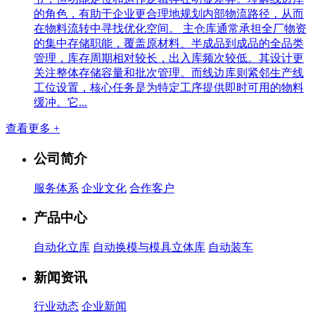
的角色，有助于企业更合理地规划内部物流路径，从而
在物料流转中寻找优化空间。 主仓库通常承担全厂物资
的集中存储职能，覆盖原材料、半成品到成品的全品类
管理，库存周期相对较长，出入库频次较低。其设计更
关注整体存储容量和批次管理。而线边库则紧邻生产线
工位设置，核心任务是为特定工序提供即时可用的物料
缓冲。它...
查看更多 +
公司简介
服务体系
企业文化
合作客户
产品中心
自动化立库
自动换模与模具立体库
自动装车
新闻资讯
行业动态
企业新闻